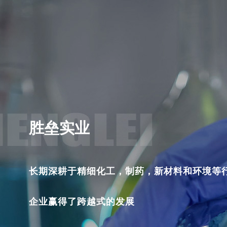
胜垒实业
胜垒实业
胜垒实业
长期深耕于精细化工，制药，新材料和环境等
为客户提供源源不断的高质量产品
坚持以人为本， 合作共赢，持续发展，精益求
企业赢得了跨越式的发展
和强有力的技术服务
致力于建设一流的化学企业